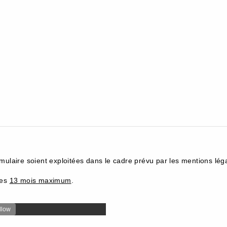
mulaire soient exploitées dans le cadre prévu par les mentions léga
ées
13 mois maximum
.
llow