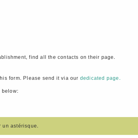
ablishment, find all the contacts on their page.
this form. Please send it via our
dedicated page.
m below:
 un astérisque.