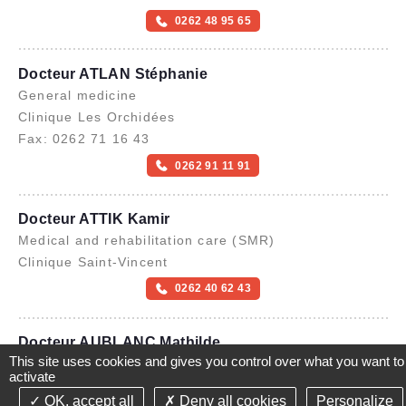
0262 48 95 65
Docteur ATLAN Stéphanie
General medicine
Clinique Les Orchidées
Fax: 0262 71 16 43
0262 91 11 91
Docteur ATTIK Kamir
Medical and rehabilitation care (SMR)
Clinique Saint-Vincent
0262 40 62 43
Docteur AUBLANC Mathilde
This site uses cookies and gives you control over what you want to
Obstetric gynecology
activate
Clinique Les Orchidées
OK, accept all
Deny all cookies
Personalize
©2021-26 Groupe de Santé CLINIFUTUR - All rights reserved-