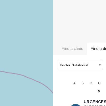
Find a clinic
Find a d
A
B
C
D
P
URGENCES