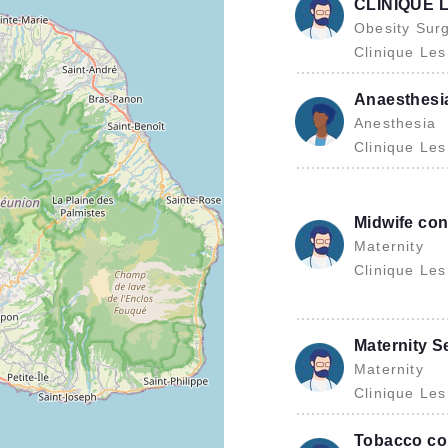
CLINIQUE 
Obesity Surg
Clinique Le
Anaesthesia
Anesthesia
Clinique Le
Midwife con
Maternity
Clinique Le
Maternity Se
Maternity
Clinique Le
Tobacco co