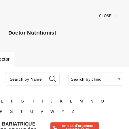
CLOSE
Doctor Nutritionist
octor
E
F
G
H
I
J
K
L
M
N
O
R
S
T
U
V
W
Y
Z
 BARIATRIQUE
en cas d'urgence: