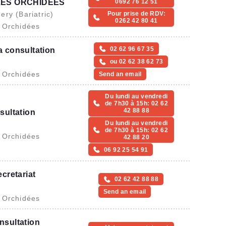
0692 76 12 51
LES ORCHIDÉES
ery (Bariatric)
Pour prise de RDV:
0262 42 80 41
s Orchidées
02 62 96 67 35
 consultation
ou 02 62 38 62 73
s Orchidées
Send an email
Du lundi au vendredi
de 7h30 à 15h: 02 62
42 88 88
sultation
Du lundi au vendredi
de 7h30 à 15h: 02 62
s Orchidées
42 88 20
06 92 25 54 91
cretariat
02 62 42 88 88
Send an email
s Orchidées
nsultation