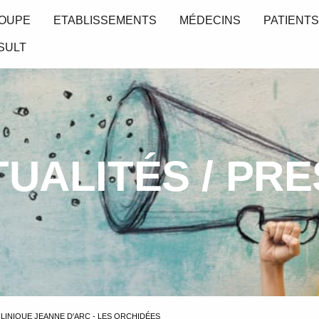
OUPE
ETABLISSEMENTS
MÉDECINS
PATIENT
SULT
UALITÉS / PR
CLINIQUE JEANNE D'ARC - LES ORCHIDÉES