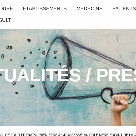
OUPE
ETABLISSEMENTS
MÉDECINS
PATIENT
SULT
UALITÉS / PR
AL DE JOUR PRÉNATAL “BIEN-ÊTRE & GROSSESSE” AU PÔLE MÈRE-ENFANT DE LA C