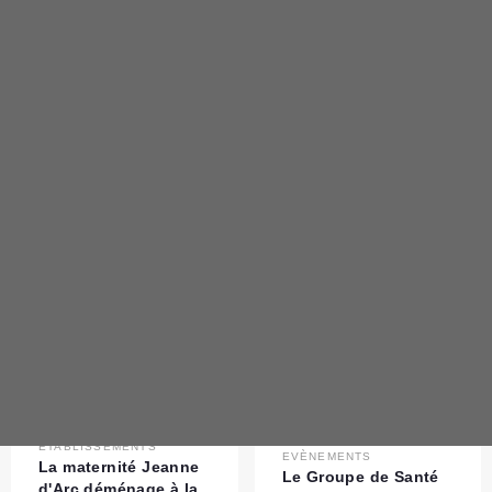
ETABLISSEMENTS
Le Fond de la
Modernisation et
EVÈNEMENTS
l'Investissement en
Mon Espace Santé
Santé (FMIS) 2021
PUBLIÉ LE 11/04/2023
PUBLIÉ LE 16/03/2023
ETABLISSEMENTS
EVÈNEMENTS
La maternité Jeanne
Le Groupe de Santé
d'Arc déménage à la