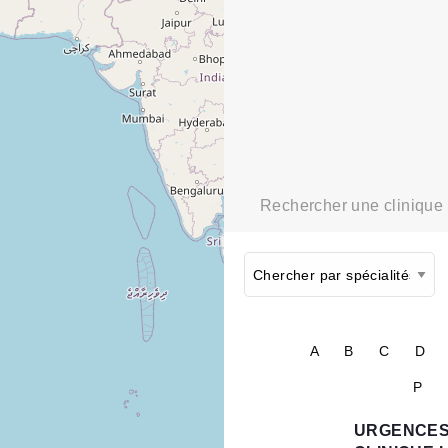
Rechercher une clinique
A
B
C
D
P
URGENCES