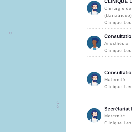
CLINIQUE 
Chirurgie de
(Bariatrique
Clinique Le
Consultatio
Anesthésie
Clinique Le
Consultati
Maternité
Clinique Le
Secrétariat 
Maternité
Clinique Le