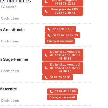
en cas d'urgence:
LES ORCHIDÉES
0692 76 12 51
 l'Obésité
Pour prise de RDV:
)
0262 42 80 41
s Orchidées
02 62 96 67 35
n Anesthésie
ou 02 62 38 62 73
s Orchidées
Envoyer un email
Du lundi au vendredi
de 7h30 à 15h: 02 62
42 88 88
on Sage-Femme
Du lundi au vendredi
de 7h30 à 15h: 02 62
s Orchidées
42 88 20
06 92 25 54 91
Maternité
02 62 42 88 88
Envoyer un email
s Orchidées