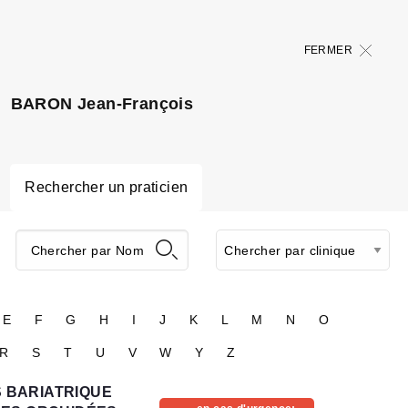
FERMER
BARON Jean-François
Rechercher un praticien
E
F
G
H
I
J
K
L
M
N
O
R
S
T
U
V
W
Y
Z
 BARIATRIQUE