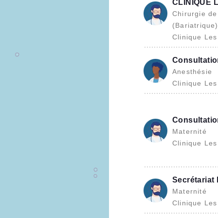
CLINIQUE 
Chirurgie de
(Bariatrique
Clinique Le
Consultatio
Anesthésie
Clinique Le
Consultati
Maternité
Clinique Le
Secrétariat 
Maternité
Clinique Le