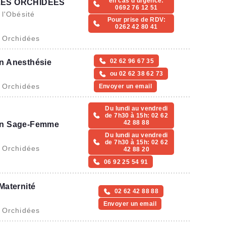
en cas d'urgence:
LES ORCHIDÉES
0692 76 12 51
 l'Obésité
Pour prise de RDV:
)
0262 42 80 41
s Orchidées
02 62 96 67 35
n Anesthésie
ou 02 62 38 62 73
s Orchidées
Envoyer un email
Du lundi au vendredi
de 7h30 à 15h: 02 62
42 88 88
on Sage-Femme
Du lundi au vendredi
de 7h30 à 15h: 02 62
s Orchidées
42 88 20
06 92 25 54 91
Maternité
02 62 42 88 88
Envoyer un email
s Orchidées