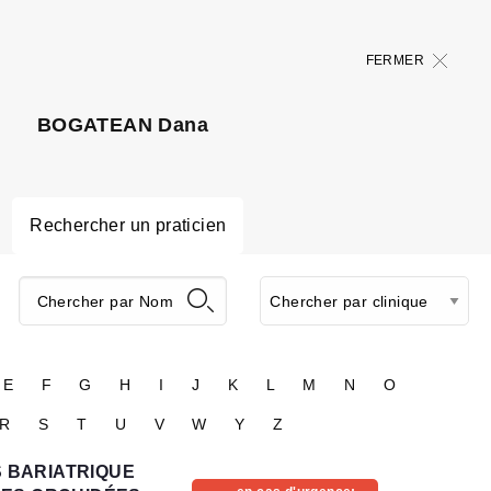
FERMER
BOGATEAN Dana
Rechercher un praticien
E
F
G
H
I
J
K
L
M
N
O
R
S
T
U
V
W
Y
Z
 BARIATRIQUE