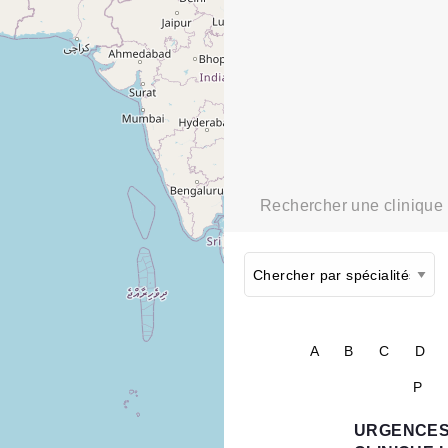
Rechercher une clinique
A
B
C
D
P
URGENCES