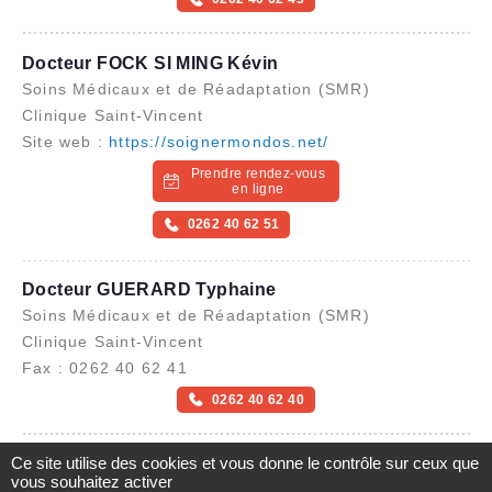
Docteur FOCK SI MING Kévin
Soins Médicaux et de Réadaptation (SMR)
Clinique Saint-Vincent
Site web :
https://soignermondos.net/
Prendre rendez-vous
en ligne
0262 40 62 51
Docteur GUERARD Typhaine
Soins Médicaux et de Réadaptation (SMR)
Clinique Saint-Vincent
Fax : 0262 40 62 41
0262 40 62 40
Ce site utilise des cookies et vous donne le contrôle sur ceux que
Docteur HULEUX Ophélie
vous souhaitez activer
Soins Médicaux et de Réadaptation (SMR)