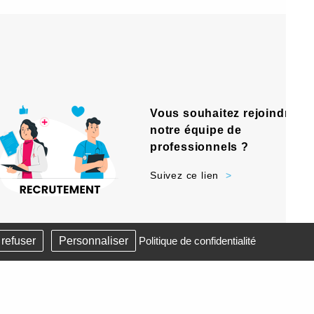
Vous souhaitez rejoindre
notre équipe de
professionnels ?
Suivez ce lien
-
-
T DEVOIRS
LIENS
PLAN DU SITE
 refuser
Personnaliser
Politique de confidentialité
AnswebMed-
Gestion des cookies