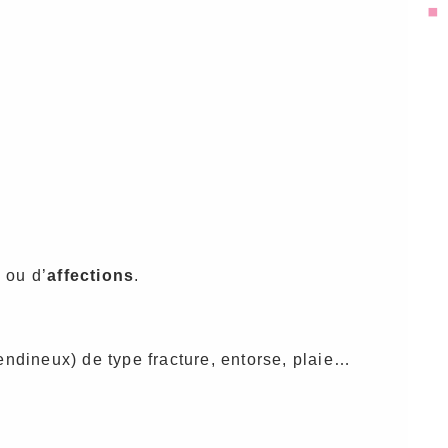
e
ou d’
affections
.
endineux) de type fracture, entorse, plaie…