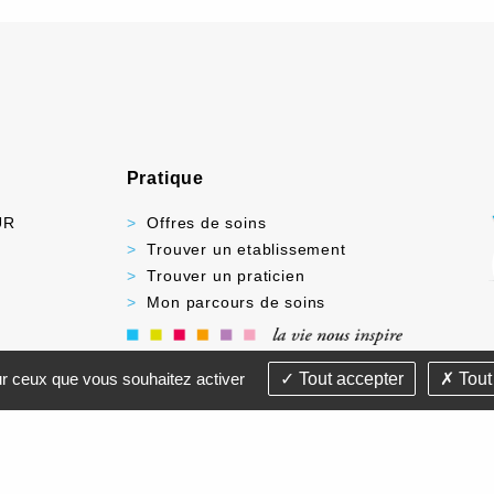
Pratique
UR
Offres de soins
Trouver un etablissement
Trouver un praticien
Mon parcours de soins
-
POLITIQUE DE CONFIDENTIALITÉ
VOS DROITS E
sur ceux que vous souhaitez activer
Tout accepter
Tout
INIFUTUR - Tous droits réservés- Création & Réalisation : 